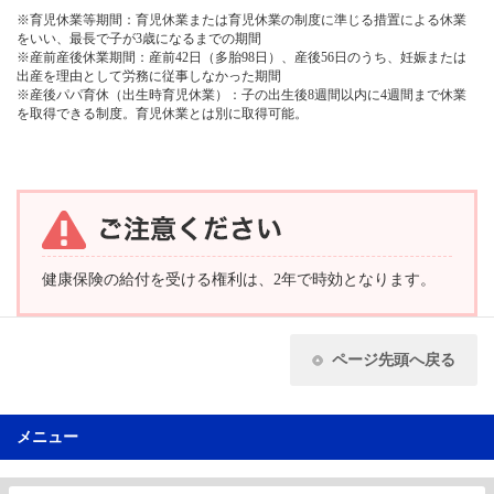
※育児休業等期間：育児休業または育児休業の制度に準じる措置による休業
をいい、最長で子が3歳になるまでの期間
※産前産後休業期間：産前42日（多胎98日）、産後56日のうち、妊娠または
出産を理由として労務に従事しなかった期間
※産後パパ育休（出生時育児休業）：子の出生後8週間以内に4週間まで休業
を取得できる制度。育児休業とは別に取得可能。
健康保険の給付を受ける権利は、2年で時効となります。
ページ先頭へ戻る
メニュー