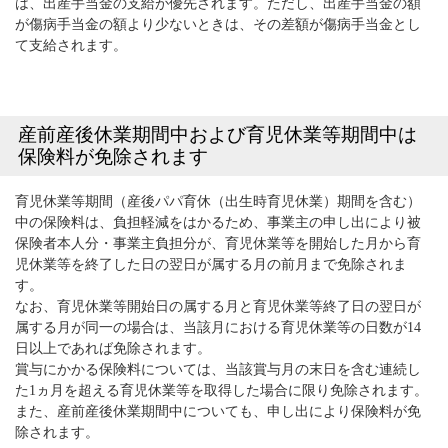
は、出産手当金の支給が優先されます。ただし、出産手当金の額
が傷病手当金の額より少ないときは、その差額が傷病手当金とし
て支給されます。
産前産後休業期間中および育児休業等期間中は
保険料が免除されます
育児休業等期間（産後パパ育休（出生時育児休業）期間を含む）
中の保険料は、負担軽減をはかるため、事業主の申し出により被
保険者本人分・事業主負担分が、育児休業等を開始した月から育
児休業等を終了した日の翌日が属する月の前月まで免除されま
す。
なお、育児休業等開始日の属する月と育児休業等終了日の翌日が
属する月が同一の場合は、当該月における育児休業等の日数が14
日以上であれば免除されます。
賞与にかかる保険料については、当該賞与月の末日を含む連続し
た1ヵ月を超える育児休業等を取得した場合に限り免除されます。
また、産前産後休業期間中についても、申し出により保険料が免
除されます。